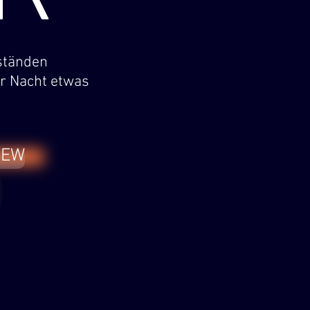
mständen
er Nacht etwas
IEW