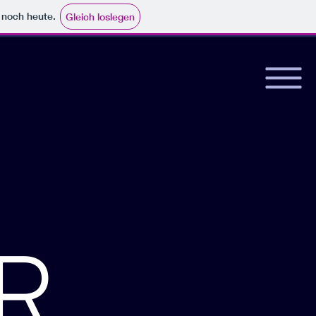
e noch heute.
Gleich loslegen
R