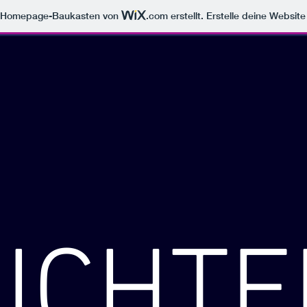
m Homepage-Baukasten von
.com
erstellt. Erstelle deine Websit
LICHTE