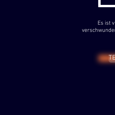
Es ist 
verschwunden 
T